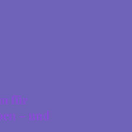
g Widerrufen
AGB´s
m für
ben – und