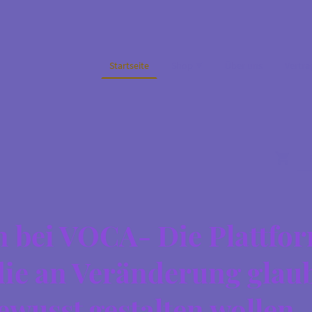
Startseite
Shop
Über uns
Vertra
bei VOCA- Die Plattfor
ie an Veränderung glau
ewusst gestalten wollen.