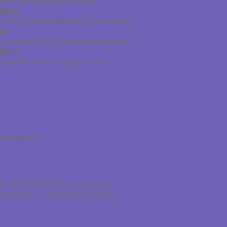
se für echte Selbstanbindung
leitung
bst und andere bewusster führen wollen
ion
n und Menschen, die andere begleiten
Praxis
hoden – klar, kreativ & intuitiv
Schuldgefühl
g
 – für dich und für unsere Kinder.
hen echt sind. Und wachsen wollen.